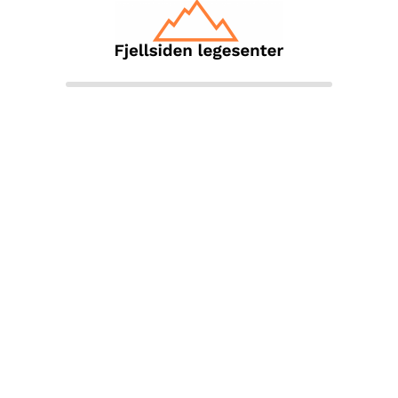
Nødvendig fysisk undersøkelse:
Hvis
legen vurderer at du må undersøkes
fysisk, avtaler vi egne smitteverntiltak
eller et eget tidspunkt for oppmøte.
Takk for at du hjelper oss med å hindre smittespredning!
Legg igjen en kommentar